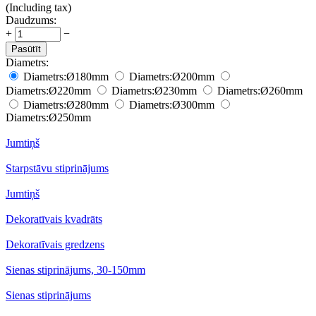
(Including tax)
Daudzums:
+
−
Pasūtīt
Diametrs:
Diametrs:
Ø180
mm
Diametrs:
Ø200
mm
Diametrs:
Ø220
mm
Diametrs:
Ø230
mm
Diametrs:
Ø260
mm
Diametrs:
Ø280
mm
Diametrs:
Ø300
mm
Diametrs:
Ø250
mm
Jumtiņš
Starpstāvu stiprinājums
Jumtiņš
Dekoratīvais kvadrāts
Dekoratīvais gredzens
Sienas stiprinājums, 30-150mm
Sienas stiprinājums