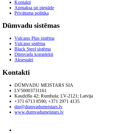
Kontakti
Apmaksa un piegāde
Privātuma politika
Dūmvadu sistēmas
Vulcano Plus sistēma
Vulcano sistēma
Black Steel sistēma
Dūmvadu komplekti
Aksesuāri
Kontakti
DŪMVADU MEISTARS SIA
LV50003731161
Kaudzīšu 42
;
Rumbula
;
LV-2121
;
Latvija
+371 6713 8590
;
+371 2971 4135
dm@dumvadumeistars.lv
www.dumvadumeistars.lv