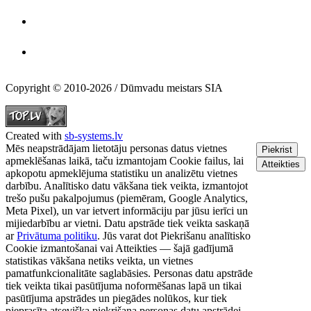
Copyright © 2010-2026 / Dūmvadu meistars SIA
Created with
sb-systems.lv
Mēs neapstrādājam lietotāju personas datus vietnes
Piekrist
apmeklēšanas laikā, taču izmantojam Cookie failus, lai
Atteikties
apkopotu apmeklējuma statistiku un analizētu vietnes
darbību. Analītisko datu vākšana tiek veikta, izmantojot
trešo pušu pakalpojumus (piemēram, Google Analytics,
Meta Pixel), un var ietvert informāciju par jūsu ierīci un
mijiedarbību ar vietni. Datu apstrāde tiek veikta saskaņā
ar
Privātuma politiku
. Jūs varat dot Piekrišanu analītisko
Cookie izmantošanai vai Atteikties — šajā gadījumā
statistikas vākšana netiks veikta, un vietnes
pamatfunkcionalitāte saglabāsies. Personas datu apstrāde
tiek veikta tikai pasūtījuma noformēšanas lapā un tikai
pasūtījuma apstrādes un piegādes nolūkos, kur tiek
pieprasīta atsevišķa piekrišana personas datu apstrādei