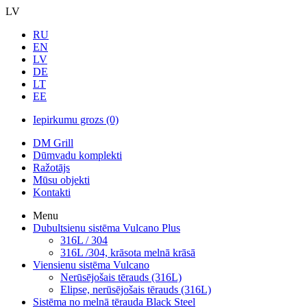
LV
RU
EN
LV
DE
LT
EE
Iepirkumu grozs
(0)
DM Grill
Dūmvadu komplekti
Ražotājs
Mūsu objekti
Kontakti
Menu
Dubultsienu sistēma Vulcano Plus
316L / 304
316L /304, krāsota melnā krāsā
Viensienu sistēma Vulcano
Nerūsējošais tērauds (316L)
Elipse, nerūsējošais tērauds (316L)
Sistēma no melnā tērauda Black Steel