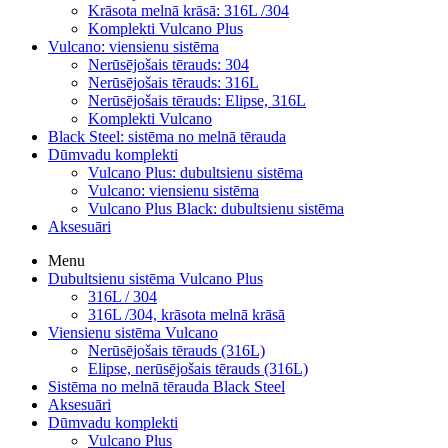
Krāsota melnā krāsā: 316L /304
Komplekti Vulcano Plus
Vulcano: viensienu sistēma
Nerūsējošais tērauds: 304
Nerūsējošais tērauds: 316L
Nerūsējošais tērauds: Elipse, 316L
Komplekti Vulcano
Black Steel: sistēma no melnā tērauda
Dūmvadu komplekti
Vulcano Plus: dubultsienu sistēma
Vulcano: viensienu sistēma
Vulcano Plus Black: dubultsienu sistēma
Aksesuāri
Menu
Dubultsienu sistēma Vulcano Plus
316L / 304
316L /304, krāsota melnā krāsā
Viensienu sistēma Vulcano
Nerūsējošais tērauds (316L)
Elipse, nerūsējošais tērauds (316L)
Sistēma no melnā tērauda Black Steel
Aksesuāri
Dūmvadu komplekti
Vulcano Plus