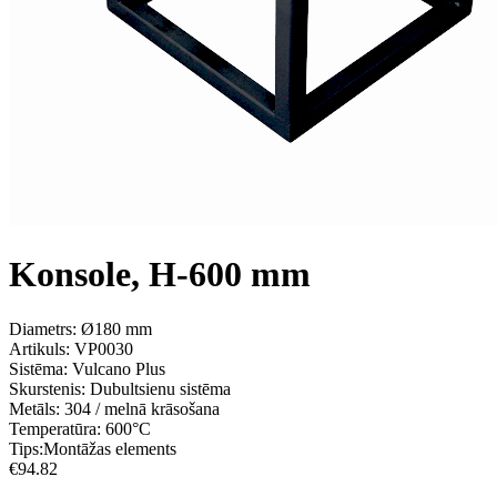
Konsole, H-600 mm
Diametrs: Ø180 mm
Artikuls:
VP0030
Sistēma:
Vulcano Plus
Skurstenis:
Dubultsienu sistēma
Metāls:
304 / melnā krāsošana
Temperatūra:
600°С
Tips:
Montāžas elements
€
94.82