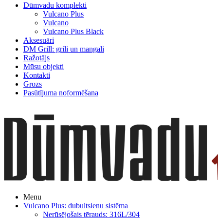
Dūmvadu komplekti
Vulcano Plus
Vulcano
Vulcano Plus Black
Aksesuāri
DM Grill: grili un mangali
Ražotājs
Mūsu objekti
Kontakti
Grozs
Pasūtījuma noformēšana
Menu
Vulcano Plus: dubultsienu sistēma
Nerūsējošais tērauds: 316L/304