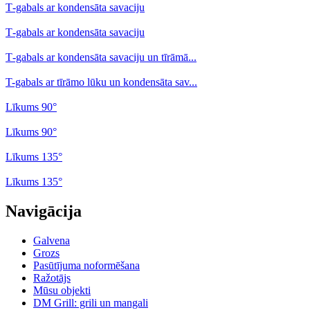
Т-gabals ar kondensāta savaciju
Т-gabals ar kondensāta savaciju
Т-gabals ar kondensāta savaciju un tīrāmā...
T-gabals ar tīrāmo lūku un kondensāta sav...
Līkums 90°
Līkums 90°
Līkums 135°
Līkums 135°
Navigācija
Galvena
Grozs
Pasūtījuma noformēšana
Ražotājs
Mūsu objekti
DM Grill: grili un mangali