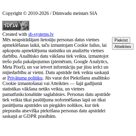
Copyright © 2010-2026 / Dūmvadu meistars SIA
Created with
sb-systems.lv
Mēs neapstrādājam lietotāju personas datus vietnes
Piekrist
apmeklēšanas laikā, taču izmantojam Cookie failus, lai
Atteikties
apkopotu apmeklējuma statistiku un analizētu vietnes
darbību. Analītisko datu vākšana tiek veikta, izmantojot
trešo pušu pakalpojumus (piemēram, Google Analytics,
Meta Pixel), un var ietvert informāciju par jūsu ierīci un
mijiedarbību ar vietni. Datu apstrāde tiek veikta saskaņā
ar
Privātuma politiku
. Jūs varat dot Piekrišanu analītisko
Cookie izmantošanai vai Atteikties — šajā gadījumā
statistikas vākšana netiks veikta, un vietnes
pamatfunkcionalitāte saglabāsies. Personas datu apstrāde
tiek veikta tikai pasūtījuma noformēšanas lapā un tikai
pasūtījuma apstrādes un piegādes nolūkos, kur tiek
pieprasīta atsevišķa piekrišana personas datu apstrādei
saskaņā ar GDPR prasībām.