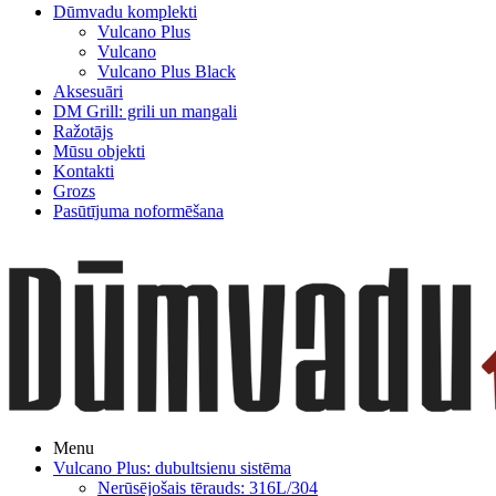
Dūmvadu komplekti
Vulcano Plus
Vulcano
Vulcano Plus Black
Aksesuāri
DM Grill: grili un mangali
Ražotājs
Mūsu objekti
Kontakti
Grozs
Pasūtījuma noformēšana
Menu
Vulcano Plus: dubultsienu sistēma
Nerūsējošais tērauds: 316L/304