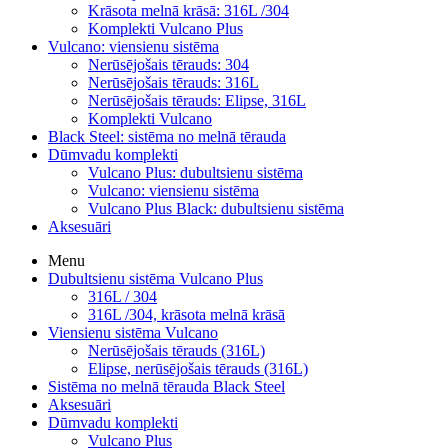
Krāsota melnā krāsā: 316L /304
Komplekti Vulcano Plus
Vulcano: viensienu sistēma
Nerūsējošais tērauds: 304
Nerūsējošais tērauds: 316L
Nerūsējošais tērauds: Elipse, 316L
Komplekti Vulcano
Black Steel: sistēma no melnā tērauda
Dūmvadu komplekti
Vulcano Plus: dubultsienu sistēma
Vulcano: viensienu sistēma
Vulcano Plus Black: dubultsienu sistēma
Aksesuāri
Menu
Dubultsienu sistēma Vulcano Plus
316L / 304
316L /304, krāsota melnā krāsā
Viensienu sistēma Vulcano
Nerūsējošais tērauds (316L)
Elipse, nerūsējošais tērauds (316L)
Sistēma no melnā tērauda Black Steel
Aksesuāri
Dūmvadu komplekti
Vulcano Plus