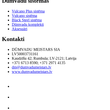
Dūmvadu sistēmas
Vulcano Plus sistēma
Vulcano sistēma
Black Steel sistēma
Dūmvadu komplekti
Aksesuāri
Kontakti
DŪMVADU MEISTARS SIA
LV50003731161
Kaudzīšu 42
;
Rumbula
;
LV-2121
;
Latvija
+371 6713 8590
;
+371 2971 4135
dm@dumvadumeistars.lv
www.dumvadumeistars.lv