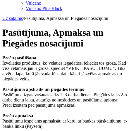
Vulcano
Vulcano Plus Black
Uz sākums
/
Pasūtījuma, Apmaksa un Piegādes nosacījumi
Pasūtījuma, Apmaksa un
Piegādes nosacījumi
Preču pasūtīšana
Izvēlieties produktus, ko vēlaties iegādāties, ielieciet tos grozā. Kad
viss vēlamais jau ir grozā, spiediet "VEIKT PASŪTĪJUMU". Tiks
atvērta lapa, kurā jāievada Jūsu dati, kā arī jāizvēlas apmaksas un
piegādes veids.
Pasūtījuma apstrāde un piegādes termiņs
Pasūtījuma izgatavošanas laiks 1–3 darba dienas. Piegādes laiks 2-5
darba dienu laika, atkarīgs no noslodzes un pasūtījuma apjoma.
Preci izsūtām pēc pasūtījuma apmaksas.
Preču apmaksa
Pasūtījumu iespējams apmaksāt: ar karti; ar bankas pārskaitījumu; e-
banka linku (Paysera).