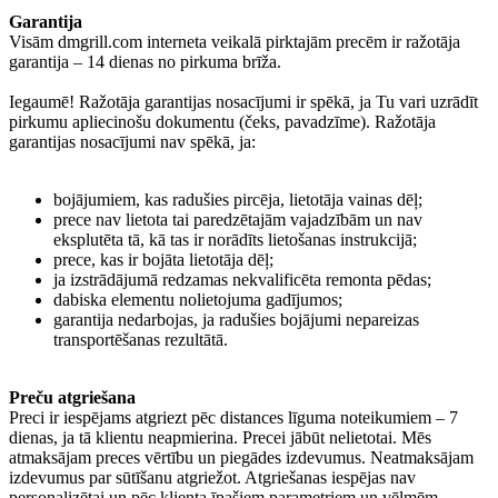
Garantija
Visām dmgrill.com interneta veikalā pirktajām precēm ir ražotāja
garantija – 14 dienas no pirkuma brīža.
Iegaumē! Ražotāja garantijas nosacījumi ir spēkā, ja Tu vari uzrādīt
pirkumu apliecinošu dokumentu (čeks, pavadzīme). Ražotāja
garantijas nosacījumi nav spēkā, ja:
bojājumiem, kas radušies pircēja, lietotāja vainas dēļ;
prece nav lietota tai paredzētajām vajadzībām un nav
eksplutēta tā, kā tas ir norādīts lietošanas instrukcijā;
prece, kas ir bojāta lietotāja dēļ;
ja izstrādājumā redzamas nekvalificēta remonta pēdas;
dabiska elementu nolietojuma gadījumos;
garantija nedarbojas, ja radušies bojājumi nepareizas
transportēšanas rezultātā.
Preču atgriešana
Preci ir iespējams atgriezt pēc distances līguma noteikumiem – 7
dienas, ja tā klientu neapmierina. Precei jābūt nelietotai. Mēs
atmaksājam preces vērtību un piegādes izdevumus. Neatmaksājam
izdevumus par sūtīšanu atgriežot. Atgriešanas iespējas nav
personalizētai un pēc klienta īpašiem parametriem un vēlmēm