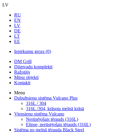
LV
RU
EN
LV
DE
LT
EE
Iepirkumu grozs
(0)
DM Grill
Dūmvadu komplekti
Ražotājs
Mūsu objekti
Kontakti
Menu
Dubultsienu sistēma Vulcano Plus
316L / 304
316L /304, krāsota melnā krāsā
Viensienu sistēma Vulcano
Nerūsējošais tērauds (316L)
Elipse, nerūsējošais tērauds (316L)
Sistēma no melnā tērauda Black Steel