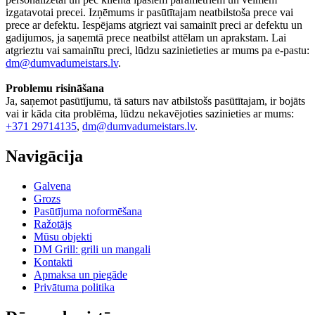
izgatavotai precei. Izņēmums ir pasūtītajam neatbilstoša prece vai
prece ar defektu. Iespējams atgriezt vai samainīt preci ar defektu un
gadijumos, ja saņemtā prece neatbilst attēlam un aprakstam. Lai
atgrieztu vai samainītu preci, lūdzu sazinietieties ar mums pa e-pastu:
dm@dumvadumeistars.lv
.
Problemu risināšana
Ja, saņemot pasūtījumu, tā saturs nav atbilstošs pasūtītajam, ir bojāts
vai ir kāda cita problēma, lūdzu nekavējoties sazinieties ar mums:
+371 29714135
,
dm@dumvadumeistars.lv
.
Navigācija
Galvena
Grozs
Pasūtījuma noformēšana
Ražotājs
Mūsu objekti
DM Grill: grili un mangali
Kontakti
Apmaksa un piegāde
Privātuma politika