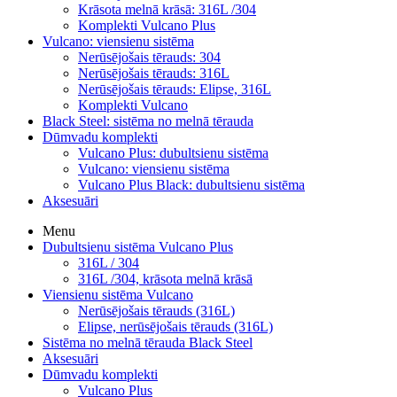
Krāsota melnā krāsā: 316L /304
Komplekti Vulcano Plus
Vulcano: viensienu sistēma
Nerūsējošais tērauds: 304
Nerūsējošais tērauds: 316L
Nerūsējošais tērauds: Elipse, 316L
Komplekti Vulcano
Black Steel: sistēma no melnā tērauda
Dūmvadu komplekti
Vulcano Plus: dubultsienu sistēma
Vulcano: viensienu sistēma
Vulcano Plus Black: dubultsienu sistēma
Aksesuāri
Menu
Dubultsienu sistēma Vulcano Plus
316L / 304
316L /304, krāsota melnā krāsā
Viensienu sistēma Vulcano
Nerūsējošais tērauds (316L)
Elipse, nerūsējošais tērauds (316L)
Sistēma no melnā tērauda Black Steel
Aksesuāri
Dūmvadu komplekti
Vulcano Plus