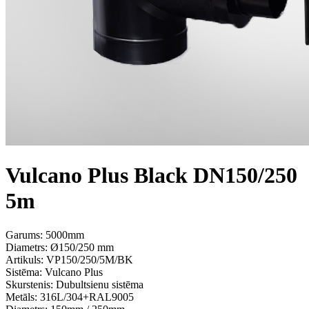
Vulcano Plus Black DN150/250
5m
Garums: 5000mm
Diametrs: Ø150/250 mm
Artikuls:
VP150/250/5M/BK
Sistēma:
Vulcano Plus
Skurstenis:
Dubultsienu sistēma
Metāls:
316L/304+RAL9005