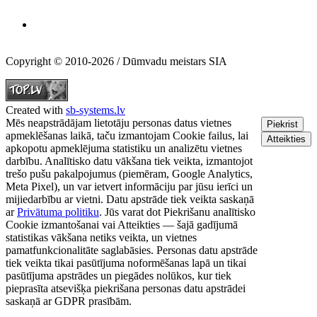
Copyright © 2010-2026 / Dūmvadu meistars SIA
Created with
sb-systems.lv
Mēs neapstrādājam lietotāju personas datus vietnes
Piekrist
apmeklēšanas laikā, taču izmantojam Cookie failus, lai
Atteikties
apkopotu apmeklējuma statistiku un analizētu vietnes
darbību. Analītisko datu vākšana tiek veikta, izmantojot
trešo pušu pakalpojumus (piemēram, Google Analytics,
Meta Pixel), un var ietvert informāciju par jūsu ierīci un
mijiedarbību ar vietni. Datu apstrāde tiek veikta saskaņā
ar
Privātuma politiku
. Jūs varat dot Piekrišanu analītisko
Cookie izmantošanai vai Atteikties — šajā gadījumā
statistikas vākšana netiks veikta, un vietnes
pamatfunkcionalitāte saglabāsies. Personas datu apstrāde
tiek veikta tikai pasūtījuma noformēšanas lapā un tikai
pasūtījuma apstrādes un piegādes nolūkos, kur tiek
pieprasīta atsevišķa piekrišana personas datu apstrādei
saskaņā ar GDPR prasībām.