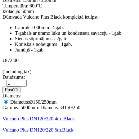
Diametrs:
150mm / 250mm
Temperatūra:
600°С
Izolācija:
50mm
Dūmvada Vulcano Plus Black komplektā ietilpst:
Caurule 1000mm - 5gab.
T-gabals ar tīrāmo lūku un kondensāta savācēju - 1gab.
Sienas stiprinājums - 2gab.
Koniskais nobeigums - 1gab.
Jumtiņš - 1gab.
€
872.00
(Including tax)
Daudzums:
+
−
Pasūtīt
Diametrs:
Diametrs:
Ø150/250
mm
Garums: 5000mm. Diametrs: Ø150/250.
Vulcano Plus DN120/220 4m. Black
Vulcano Plus DN120/220 5m.Black