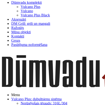
Dūmvadu komplekti
Vulcano Plus
Vulcano
Vulcano Plus Black
Aksesuāri
DM Grill: grili un mangali
Ražotājs
Mūsu objekti
Kontakti
Grozs
Pasūtījuma noformēšana
Menu
Vulcano Plus: dubultsienu sistēma
Nerūsējošais tērauds: 316L/304