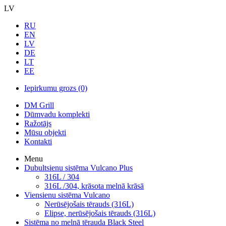
LV
RU
EN
LV
DE
LT
EE
Iepirkumu grozs
(0)
DM Grill
Dūmvadu komplekti
Ražotājs
Mūsu objekti
Kontakti
Menu
Dubultsienu sistēma Vulcano Plus
316L / 304
316L /304, krāsota melnā krāsā
Viensienu sistēma Vulcano
Nerūsējošais tērauds (316L)
Elipse, nerūsējošais tērauds (316L)
Sistēma no melnā tērauda Black Steel