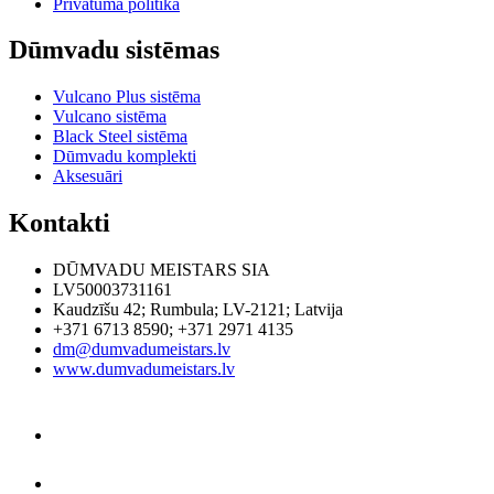
Privātuma politika
Dūmvadu sistēmas
Vulcano Plus sistēma
Vulcano sistēma
Black Steel sistēma
Dūmvadu komplekti
Aksesuāri
Kontakti
DŪMVADU MEISTARS SIA
LV50003731161
Kaudzīšu 42
;
Rumbula
;
LV-2121
;
Latvija
+371 6713 8590
;
+371 2971 4135
dm@dumvadumeistars.lv
www.dumvadumeistars.lv