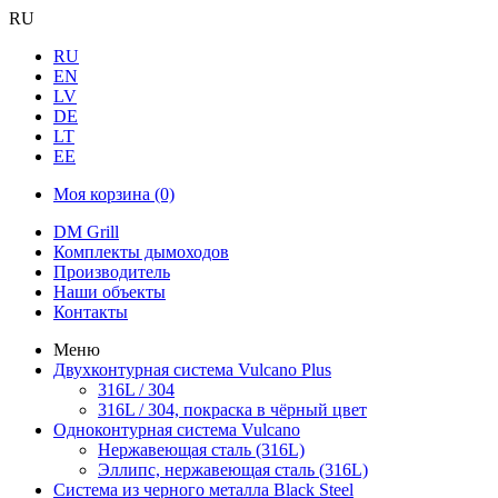
RU
RU
EN
LV
DE
LT
EE
Моя корзина
(0)
DM Grill
Комплекты дымоходов
Производитель
Наши объекты
Контакты
Меню
Двухконтурная система Vulcano Plus
316L / 304
316L / 304, покраска в чёрный цвет
Одноконтурная система Vulcano
Нержавеющая сталь (316L)
Эллипс, нержавеющая сталь (316L)
Система из черного металла Black Steel