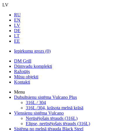
LV
RU
EN
LV
DE
LT
EE
Iepirkumu grozs
(0)
DM Grill
Dūmvadu komplekti
Ražotājs
Mūsu objekti
Kontakti
Menu
Dubultsienu sistēma Vulcano Plus
316L / 304
316L /304, krāsota melnā krāsā
Viensienu sistēma Vulcano
Nerūsējošais tērauds (316L)
Elipse, nerūsējošais tērauds (316L)
Sistēma no melnā tērauda Black Steel