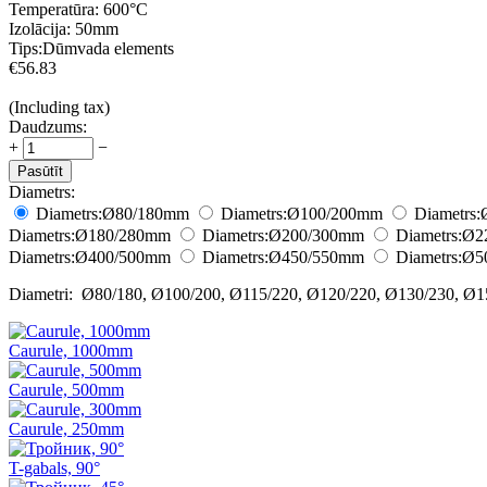
Temperatūra:
600°С
Izolācija:
50mm
Tips:
Dūmvada elements
€
56.83
(Including tax)
Daudzums:
+
−
Pasūtīt
Diametrs:
Diametrs:
Ø80/180
mm
Diametrs:
Ø100/200
mm
Diametrs:
Diametrs:
Ø180/280
mm
Diametrs:
Ø200/300
mm
Diametrs:
Ø2
Diametrs:
Ø400/500
mm
Diametrs:
Ø450/550
mm
Diametrs:
Ø5
Diametri: Ø80/180, Ø100/200, Ø115/220, Ø120/220, Ø130/230, Ø1
Caurule, 1000mm
Caurule, 500mm
Caurule, 250mm
T-gabals, 90°