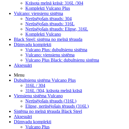
Krāsota melnā krāsā: 316L /304
Komplekti Vulcano Plus
Vulcano: viensienu sistēma
Nerūsējošais tērauds: 304
Nerūsējošais tērauds: 316L
Nerūsējošais tērauds: Elipse, 316L
Komplekti Vulcano
Black Steel: sistēma no melnā tērauda
Dūmvadu komplekti
Vulcano Plus: dubultsienu sistēma
Vulcano: viensienu sistēma
Vulcano Plus Black: dubultsienu sistēma
Aksesuāri
Menu
Dubultsienu sistēma Vulcano Plus
316L / 304
316L /304, krāsota melnā krāsā
Viensienu sistēma Vulcano
Nerūsējošais tērauds (316L)
Elipse, nerūsējošais tērauds (316L)
Sistēma no melnā tērauda Black Steel
Aksesuāri
Dūmvadu komplekti
Vulcano Plus