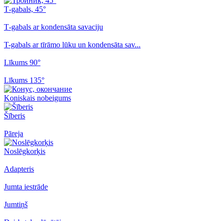
Т-gabals, 45°
Т-gabals ar kondensāta savaciju
T-gabals ar tīrāmo lūku un kondensāta sav...
Līkums 90°
Līkums 135°
Koniskais nobeigums
Šīberis
Pāreja
Noslēgkorķis
Adapteris
Jumta iestrāde
Jumtiņš