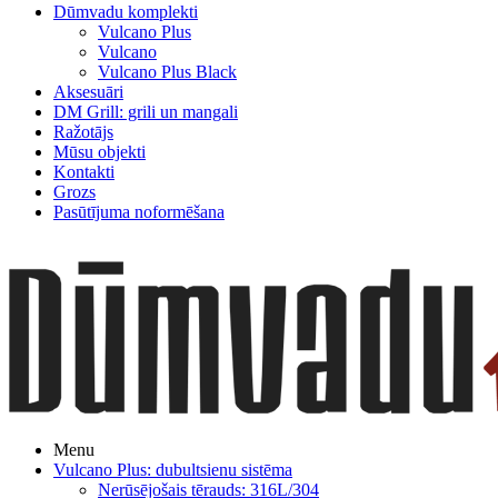
Dūmvadu komplekti
Vulcano Plus
Vulcano
Vulcano Plus Black
Aksesuāri
DM Grill: grili un mangali
Ražotājs
Mūsu objekti
Kontakti
Grozs
Pasūtījuma noformēšana
Menu
Vulcano Plus: dubultsienu sistēma
Nerūsējošais tērauds: 316L/304