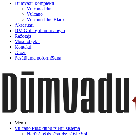
Dūmvadu komplekti
Vulcano Plus
Vulcano
Vulcano Plus Black
Aksesuāri
DM Grill: grili un mangali
Ražotājs
Mūsu objekti
Kontakti
Grozs
Pasūtījuma noformēšana
Menu
Vulcano Plus: dubultsienu sistēma
Nerūsējošais tērauds: 316L/304