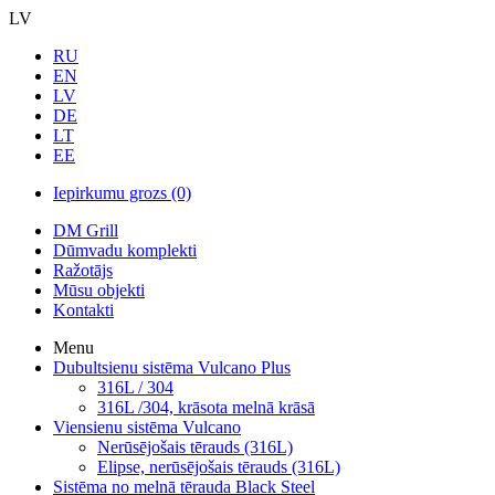
LV
RU
EN
LV
DE
LT
EE
Iepirkumu grozs
(0)
DM Grill
Dūmvadu komplekti
Ražotājs
Mūsu objekti
Kontakti
Menu
Dubultsienu sistēma Vulcano Plus
316L / 304
316L /304, krāsota melnā krāsā
Viensienu sistēma Vulcano
Nerūsējošais tērauds (316L)
Elipse, nerūsējošais tērauds (316L)
Sistēma no melnā tērauda Black Steel