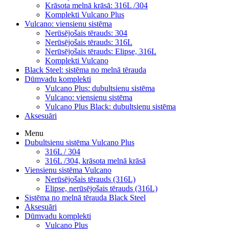
Krāsota melnā krāsā: 316L /304
Komplekti Vulcano Plus
Vulcano: viensienu sistēma
Nerūsējošais tērauds: 304
Nerūsējošais tērauds: 316L
Nerūsējošais tērauds: Elipse, 316L
Komplekti Vulcano
Black Steel: sistēma no melnā tērauda
Dūmvadu komplekti
Vulcano Plus: dubultsienu sistēma
Vulcano: viensienu sistēma
Vulcano Plus Black: dubultsienu sistēma
Aksesuāri
Menu
Dubultsienu sistēma Vulcano Plus
316L / 304
316L /304, krāsota melnā krāsā
Viensienu sistēma Vulcano
Nerūsējošais tērauds (316L)
Elipse, nerūsējošais tērauds (316L)
Sistēma no melnā tērauda Black Steel
Aksesuāri
Dūmvadu komplekti
Vulcano Plus