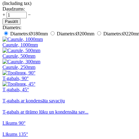
(Including tax)
Daudzums:
+
−
Pasūtīt
Diametrs:
Diametrs:
Ø180
mm
Diametrs:
Ø200
mm
Diametrs:
Ø220
m
Caurule, 1000mm
Caurule, 500mm
Caurule, 250mm
T-gabals, 90°
Т-gabals, 45°
Т-gabals ar kondensāta savaciju
T-gabals ar tīrāmo lūku un kondensāta sav...
Līkums 90°
Līkums 135°