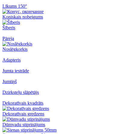
Līkums 150°
Koniskais nobeigums
Šīberis
Pāreja
Noslēgkorķis
Adapteris
Jumta iestrāde
Jumtiņš
Dzirksteļu slāpētājs
Dekoratīvais kvadrāts
Dekoratīvais gredzens
Dūmvadu stiprinājums