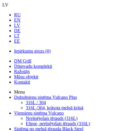
LV
RU
EN
LV
DE
LT
EE
Iepirkumu grozs
(0)
DM Grill
Dūmvadu komplekti
Ražotājs
Mūsu objekti
Kontakti
Menu
Dubultsienu sistēma Vulcano Plus
316L / 304
316L /304, krāsota melnā krāsā
Viensienu sistēma Vulcano
Nerūsējošais tērauds (316L)
Elipse, nerūsējošais tērauds (316L)
Sistēma no melnā tērauda Black Steel