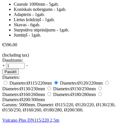
Caurule 1000mm - 5gab.
Koniskais nobeigums - 1gab.
Adapteris - 1gab.
Lietus krādziņš - 1gab.
Skavas - 6gab.
Starpstāvu stiprinājums - 1gab.
Jumtiņš - 1gab.
€
596.00
(Including tax)
Daudzums:
+
−
Pasūtīt
Diametrs:
Diametrs:
Ø115/220
mm
Diametrs:
Ø120/220
mm
Diametrs:
Ø130/230
mm
Diametrs:
Ø150/250
mm
Diametrs:
Ø160/260
mm
Diametrs:
Ø180/280
mm
Diametrs:
Ø200/300
mm
Garums: 5000mm. Diametri: Ø115/220, Ø120/220, Ø130/230,
Ø150/250, Ø160/260, Ø180/280, Ø200/300.
Vulcano Plus DN115/220 2,5m