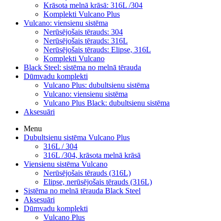
Krāsota melnā krāsā: 316L /304
Komplekti Vulcano Plus
Vulcano: viensienu sistēma
Nerūsējošais tērauds: 304
Nerūsējošais tērauds: 316L
Nerūsējošais tērauds: Elipse, 316L
Komplekti Vulcano
Black Steel: sistēma no melnā tērauda
Dūmvadu komplekti
Vulcano Plus: dubultsienu sistēma
Vulcano: viensienu sistēma
Vulcano Plus Black: dubultsienu sistēma
Aksesuāri
Menu
Dubultsienu sistēma Vulcano Plus
316L / 304
316L /304, krāsota melnā krāsā
Viensienu sistēma Vulcano
Nerūsējošais tērauds (316L)
Elipse, nerūsējošais tērauds (316L)
Sistēma no melnā tērauda Black Steel
Aksesuāri
Dūmvadu komplekti
Vulcano Plus