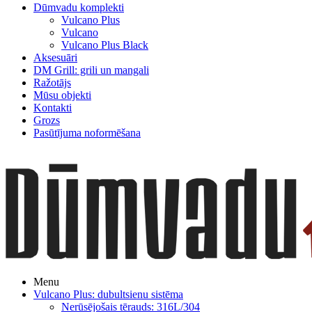
Dūmvadu komplekti
Vulcano Plus
Vulcano
Vulcano Plus Black
Aksesuāri
DM Grill: grili un mangali
Ražotājs
Mūsu objekti
Kontakti
Grozs
Pasūtījuma noformēšana
Menu
Vulcano Plus: dubultsienu sistēma
Nerūsējošais tērauds: 316L/304