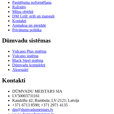
Pasūtījuma noformēšana
Ražotājs
Mūsu objekti
DM Grill: grili un mangali
Kontakti
Apmaksa un piegāde
Privātuma politika
Dūmvadu sistēmas
Vulcano Plus sistēma
Vulcano sistēma
Black Steel sistēma
Dūmvadu komplekti
Aksesuāri
Kontakti
DŪMVADU MEISTARS SIA
LV50003731161
Kaudzīšu 42
;
Rumbula
;
LV-2121
;
Latvija
+371 6713 8590
;
+371 2971 4135
dm@dumvadumeistars.lv