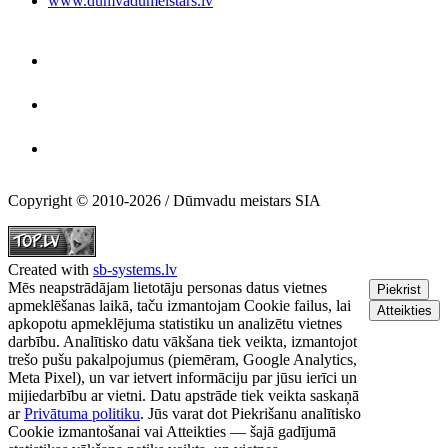
www.dumvadumeistars.lv
Copyright © 2010-2026 / Dūmvadu meistars SIA
Created with
sb-systems.lv
Mēs neapstrādājam lietotāju personas datus vietnes
Piekrist
apmeklēšanas laikā, taču izmantojam Cookie failus, lai
Atteikties
apkopotu apmeklējuma statistiku un analizētu vietnes
darbību. Analītisko datu vākšana tiek veikta, izmantojot
trešo pušu pakalpojumus (piemēram, Google Analytics,
Meta Pixel), un var ietvert informāciju par jūsu ierīci un
mijiedarbību ar vietni. Datu apstrāde tiek veikta saskaņā
ar
Privātuma politiku
. Jūs varat dot Piekrišanu analītisko
Cookie izmantošanai vai Atteikties — šajā gadījumā