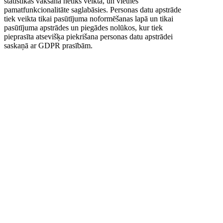
statistikas vākšana netiks veikta, un vietnes
pamatfunkcionalitāte saglabāsies. Personas datu apstrāde
tiek veikta tikai pasūtījuma noformēšanas lapā un tikai
pasūtījuma apstrādes un piegādes nolūkos, kur tiek
pieprasīta atsevišķa piekrišana personas datu apstrādei
saskaņā ar GDPR prasībām.