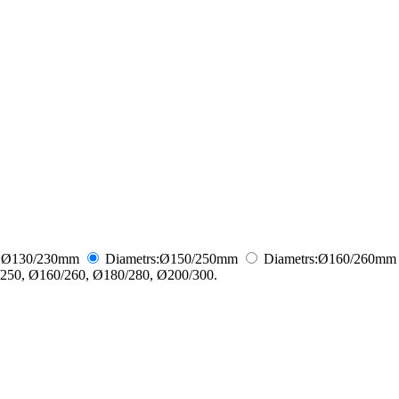
:
Ø130/230
mm
Diametrs:
Ø150/250
mm
Diametrs:
Ø160/260
mm
250, Ø160/260, Ø180/280, Ø200/300.