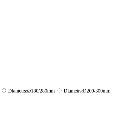
Diametrs:
Ø180/280
mm
Diametrs:
Ø200/300
mm