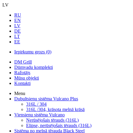
LV
RU
EN
LV
DE
LT
EE
Iepirkumu grozs
(0)
DM Grill
Dūmvadu komplekti
Ražotājs
Mūsu objekti
Kontakti
Menu
Dubultsienu sistēma Vulcano Plus
316L / 304
316L /304, krāsota melnā krāsā
Viensienu sistēma Vulcano
Nerūsējošais tērauds (316L)
Elipse, nerūsējošais tērauds (316L)
Sistēma no melnā tērauda Black Steel