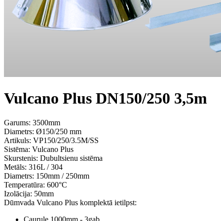
Vulcano Plus DN150/250 3,5m
Garums: 3500mm
Diametrs: Ø150/250 mm
Artikuls:
VP150/250/3.5M/SS
Sistēma:
Vulcano Plus
Skurstenis:
Dubultsienu sistēma
Metāls:
316L / 304
Diametrs:
150mm / 250mm
Temperatūra:
600°С
Izolācija:
50mm
Dūmvada Vulcano Plus komplektā ietilpst:
Caurule 1000mm - 3gab.