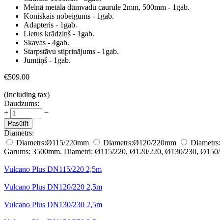
Melnā metāla dūmvadu caurule 2mm, 500mm - 1gab.
Koniskais nobeigums - 1gab.
Adapteris - 1gab.
Lietus krādziņš - 1gab.
Skavas - 4gab.
Starpstāvu stiprinājums - 1gab.
Jumtiņš - 1gab.
€
509.00
(Including tax)
Daudzums:
+
−
Pasūtīt
Diametrs:
Diametrs:
Ø115/220
mm
Diametrs:
Ø120/220
mm
Diametrs
Garums: 3500mm. Diametri: Ø115/220, Ø120/220, Ø130/230, Ø150/
Vulcano Plus DN115/220 2,5m
Vulcano Plus DN120/220 2,5m
Vulcano Plus DN130/230 2,5m