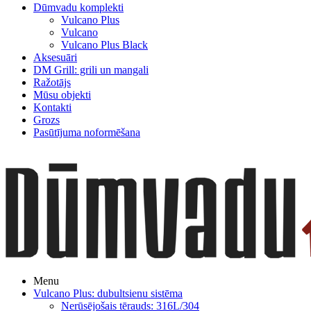
Dūmvadu komplekti
Vulcano Plus
Vulcano
Vulcano Plus Black
Aksesuāri
DM Grill: grili un mangali
Ražotājs
Mūsu objekti
Kontakti
Grozs
Pasūtījuma noformēšana
Menu
Vulcano Plus: dubultsienu sistēma
Nerūsējošais tērauds: 316L/304