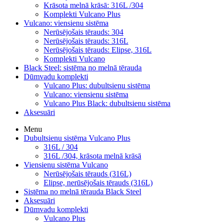
Krāsota melnā krāsā: 316L /304
Komplekti Vulcano Plus
Vulcano: viensienu sistēma
Nerūsējošais tērauds: 304
Nerūsējošais tērauds: 316L
Nerūsējošais tērauds: Elipse, 316L
Komplekti Vulcano
Black Steel: sistēma no melnā tērauda
Dūmvadu komplekti
Vulcano Plus: dubultsienu sistēma
Vulcano: viensienu sistēma
Vulcano Plus Black: dubultsienu sistēma
Aksesuāri
Menu
Dubultsienu sistēma Vulcano Plus
316L / 304
316L /304, krāsota melnā krāsā
Viensienu sistēma Vulcano
Nerūsējošais tērauds (316L)
Elipse, nerūsējošais tērauds (316L)
Sistēma no melnā tērauda Black Steel
Aksesuāri
Dūmvadu komplekti
Vulcano Plus