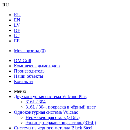
RU
RU
EN
LV
DE
LT
EE
Моя корзина
(0)
DM Grill
Комплекты дымоходов
Производитель
Наши объекты
Контакты
Меню
Двухконтурная система Vulcano Plus
316L / 304
316L / 304, покраска в чёрный цвет
Одноконтурная система Vulcano
Нержавеющая сталь (316L)
Эллипс, нержавеющая сталь (316L)
Система из черного металла Black Steel