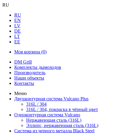
RU
RU
EN
LV
DE
LT
EE
Моя корзина
(0)
DM Grill
Комплекты дымоходов
Производитель
Наши объекты
Контакты
Меню
Двухконтурная система Vulcano Plus
316L / 304
316L / 304, покраска в чёрный цвет
Одноконтурная система Vulcano
Нержавеющая сталь (316L)
Эллипс, нержавеющая сталь (316L)
Система из черного металла Black Steel