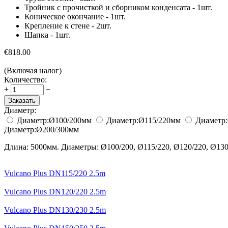
Тройник с прочисткой и сборником конденсата - 1шт.
Коническое окончание - 1шт.
Крепление к стене - 2шт.
Шапка - 1шт.
€
818.00
(Включая налог)
Количество:
+
−
Заказать
Диаметр:
Диаметр:
Ø100/200
мм
Диаметр:
Ø115/220
мм
Диаметр:
Диаметр:
Ø200/300
мм
Длина: 5000мм. Диаметры: Ø100/200, Ø115/220, Ø120/220, Ø130/
Vulcano Plus DN115/220 2.5m
Vulcano Plus DN120/220 2.5m
Vulcano Plus DN130/230 2.5m