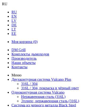
RU
RU
EN
LV
DE
LT
EE
Моя корзина
(0)
DM Grill
Комплекты дымоходов
Производитель
Наши объекты
Контакты
Меню
Двухконтурная система Vulcano Plus
316L / 304
316L / 304, покраска в чёрный цвет
Одноконтурная система Vulcano
Нержавеющая сталь (316L)
Эллипс, нержавеющая сталь (316L)
Система из черного металла Black Steel