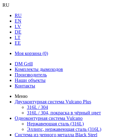
RU
RU
EN
LV
DE
LT
EE
Моя корзина
(0)
DM Grill
Комплекты дымоходов
Производитель
Наши объекты
Контакты
Меню
Двухконтурная система Vulcano Plus
316L / 304
316L / 304, покраска в чёрный цвет
Одноконтурная система Vulcano
Нержавеющая сталь (316L)
Эллипс, нержавеющая сталь (316L)
Система из черного металла Black Steel