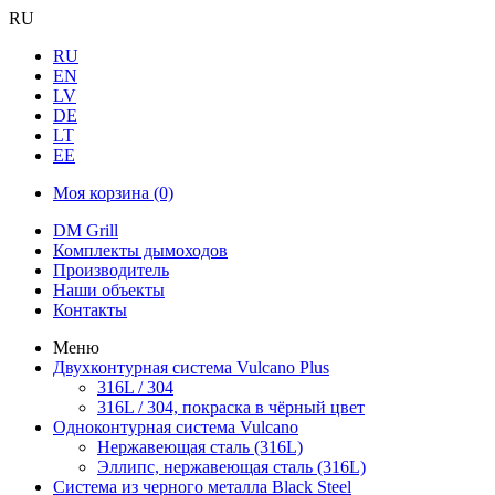
RU
RU
EN
LV
DE
LT
EE
Моя корзина
(0)
DM Grill
Комплекты дымоходов
Производитель
Наши объекты
Контакты
Меню
Двухконтурная система Vulcano Plus
316L / 304
316L / 304, покраска в чёрный цвет
Одноконтурная система Vulcano
Нержавеющая сталь (316L)
Эллипс, нержавеющая сталь (316L)
Система из черного металла Black Steel