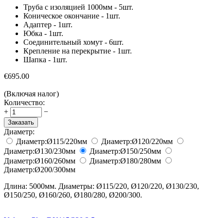
Труба c изоляцией 1000мм - 5шт.
Коническое окончание - 1шт.
Адаптер - 1шт.
Юбка - 1шт.
Соединительный хомут - 6шт.
Крепление на перекрытие - 1шт.
Шапка - 1шт.
€
695.00
(Включая налог)
Количество:
+
−
Заказать
Диаметр:
Диаметр:
Ø115/220
мм
Диаметр:
Ø120/220
мм
Диаметр:
Ø130/230
мм
Диаметр:
Ø150/250
мм
Диаметр:
Ø160/260
мм
Диаметр:
Ø180/280
мм
Диаметр:
Ø200/300
мм
Длина: 5000мм. Диаметры: Ø115/220, Ø120/220, Ø130/230,
Ø150/250, Ø160/260, Ø180/280, Ø200/300.