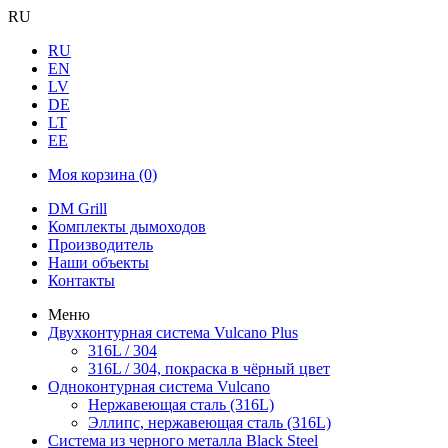
RU
RU
EN
LV
DE
LT
EE
Моя корзина
(0)
DM Grill
Комплекты дымоходов
Производитель
Наши объекты
Контакты
Меню
Двухконтурная система Vulcano Plus
316L / 304
316L / 304, покраска в чёрный цвет
Одноконтурная система Vulcano
Нержавеющая сталь (316L)
Эллипс, нержавеющая сталь (316L)
Система из черного металла Black Steel