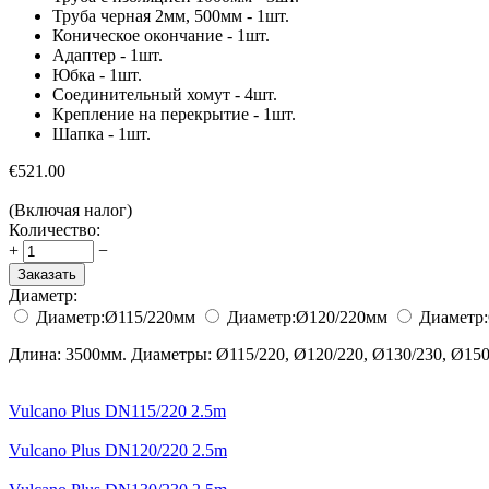
Труба черная 2мм, 500мм - 1шт.
Коническое окончание - 1шт.
Адаптер - 1шт.
Юбка - 1шт.
Соединительный хомут - 4шт.
Крепление на перекрытие - 1шт.
Шапка - 1шт.
€
521.00
(Включая налог)
Количество:
+
−
Заказать
Диаметр:
Диаметр:
Ø115/220
мм
Диаметр:
Ø120/220
мм
Диаметр:
Длина: 3500мм. Диаметры: Ø115/220, Ø120/220, Ø130/230, Ø150/
Vulcano Plus DN115/220 2.5m
Vulcano Plus DN120/220 2.5m