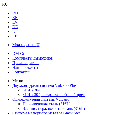
RU
RU
EN
LV
DE
LT
EE
Моя корзина
(0)
DM Grill
Комплекты дымоходов
Производитель
Наши объекты
Контакты
Меню
Двухконтурная система Vulcano Plus
316L / 304
316L / 304, покраска в чёрный цвет
Одноконтурная система Vulcano
Нержавеющая сталь (316L)
Эллипс, нержавеющая сталь (316L)
Система из черного металла Black Steel