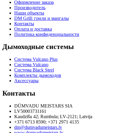
Оформление заказа
Производитель
Наши объекты
DM Grill: грили и мангалы
Контакты
Оплата и доставка
Политика конфиденциальности
Дымоходные системы
Система Vulcano Plus
Система Vulcano
Система Black Steel
Комплекты дымоходов
Аксессуары
Контакты
DŪMVADU MEISTARS SIA
LV50003731161
Kaudzīšu 42
;
Rumbula
;
LV-2121
;
Latvija
+371 6713 8590
;
+371 2971 4135
dm@dumvadumeistars.lv
www.dumvadumeistars.lv