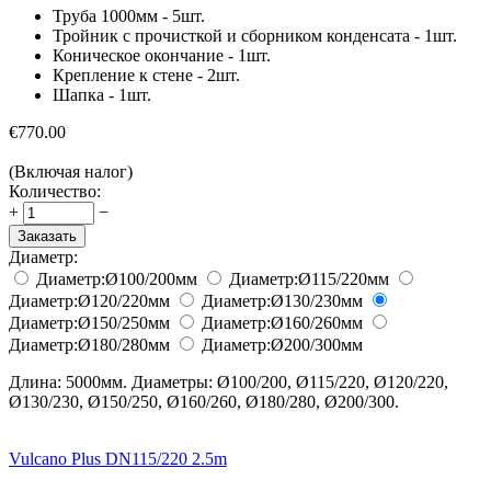
Труба 1000мм - 5шт.
Тройник с прочисткой и сборником конденсата - 1шт.
Коническое окончание - 1шт.
Крепление к стене - 2шт.
Шапка - 1шт.
€
770.00
(Включая налог)
Количество:
+
−
Заказать
Диаметр:
Диаметр:
Ø100/200
мм
Диаметр:
Ø115/220
мм
Диаметр:
Ø120/220
мм
Диаметр:
Ø130/230
мм
Диаметр:
Ø150/250
мм
Диаметр:
Ø160/260
мм
Диаметр:
Ø180/280
мм
Диаметр:
Ø200/300
мм
Длина: 5000мм. Диаметры: Ø100/200, Ø115/220, Ø120/220,
Ø130/230, Ø150/250, Ø160/260, Ø180/280, Ø200/300.
Vulcano Plus DN115/220 2.5m