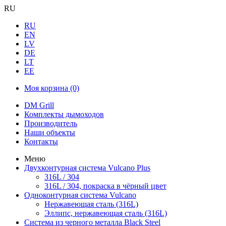
RU
RU
EN
LV
DE
LT
EE
Моя корзина
(0)
DM Grill
Комплекты дымоходов
Производитель
Наши объекты
Контакты
Меню
Двухконтурная система Vulcano Plus
316L / 304
316L / 304, покраска в чёрный цвет
Одноконтурная система Vulcano
Нержавеющая сталь (316L)
Эллипс, нержавеющая сталь (316L)
Система из черного металла Black Steel