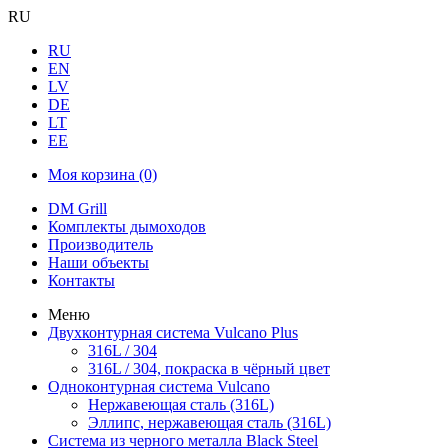
RU
RU
EN
LV
DE
LT
EE
Моя корзина
(0)
DM Grill
Комплекты дымоходов
Производитель
Наши объекты
Контакты
Меню
Двухконтурная система Vulcano Plus
316L / 304
316L / 304, покраска в чёрный цвет
Одноконтурная система Vulcano
Нержавеющая сталь (316L)
Эллипс, нержавеющая сталь (316L)
Система из черного металла Black Steel