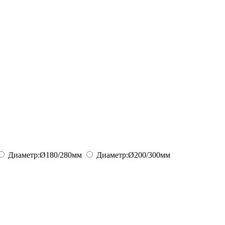
Диаметр:
Ø180/280
мм
Диаметр:
Ø200/300
мм