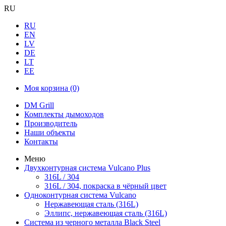
RU
RU
EN
LV
DE
LT
EE
Моя корзина
(0)
DM Grill
Комплекты дымоходов
Производитель
Наши объекты
Контакты
Меню
Двухконтурная система Vulcano Plus
316L / 304
316L / 304, покраска в чёрный цвет
Одноконтурная система Vulcano
Нержавеющая сталь (316L)
Эллипс, нержавеющая сталь (316L)
Система из черного металла Black Steel