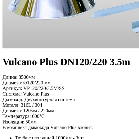
Vulcano Plus DN120/220 3.5m
Длина: 3500мм
Диаметр: Ø120/220 мм
Артикул:
VP120/220/3.5M/SS
Система:
Vulcano Plus
Дымоход:
Двухконтурная система
Металл:
316L / 304
Диаметр:
120мм / 220мм
Температура:
600°С
Изоляция:
50мм
В комплект дымохода Vulcano Plus входит:
Труба c изоляцией 1000мм - 3шт.