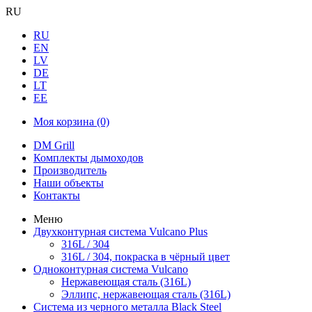
RU
RU
EN
LV
DE
LT
EE
Моя корзина
(0)
DM Grill
Комплекты дымоходов
Производитель
Наши объекты
Контакты
Меню
Двухконтурная система Vulcano Plus
316L / 304
316L / 304, покраска в чёрный цвет
Одноконтурная система Vulcano
Нержавеющая сталь (316L)
Эллипс, нержавеющая сталь (316L)
Система из черного металла Black Steel