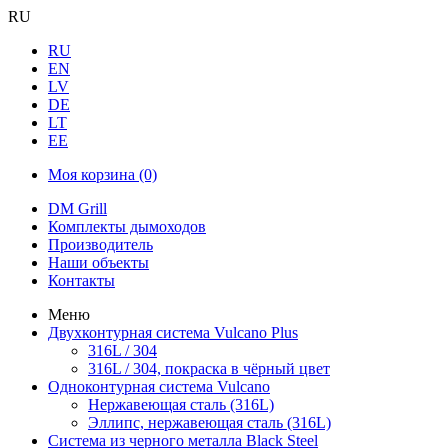
RU
RU
EN
LV
DE
LT
EE
Моя корзина
(0)
DM Grill
Комплекты дымоходов
Производитель
Наши объекты
Контакты
Меню
Двухконтурная система Vulcano Plus
316L / 304
316L / 304, покраска в чёрный цвет
Одноконтурная система Vulcano
Нержавеющая сталь (316L)
Эллипс, нержавеющая сталь (316L)
Система из черного металла Black Steel