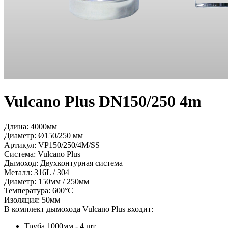
Vulcano Plus DN150/250 4m
Длина: 4000мм
Диаметр: Ø150/250 мм
Артикул:
VP150/250/4M/SS
Система:
Vulcano Plus
Дымоход:
Двухконтурная система
Металл:
316L / 304
Диаметр:
150мм / 250мм
Температура:
600°С
Изоляция:
50мм
В комплект дымохода Vulcano Plus входит:
Труба 1000мм - 4 шт.