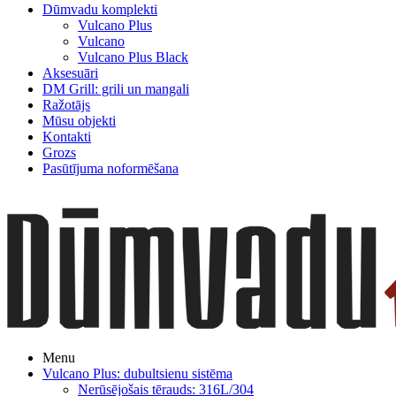
Dūmvadu komplekti
Vulcano Plus
Vulcano
Vulcano Plus Black
Aksesuāri
DM Grill: grili un mangali
Ražotājs
Mūsu objekti
Kontakti
Grozs
Pasūtījuma noformēšana
Menu
Vulcano Plus: dubultsienu sistēma
Nerūsējošais tērauds: 316L/304