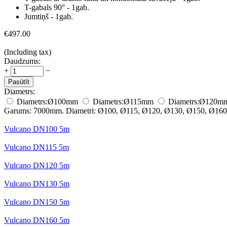
T-gabals 90° - 1gab.
Jumtiņš - 1gab.
€
497.00
(Including tax)
Daudzums:
+
−
Pasūtīt
Diametrs:
Diametrs:
Ø100
mm
Diametrs:
Ø115
mm
Diametrs:
Ø120
m
Garums: 7000mm. Diametri: Ø100, Ø115, Ø120, Ø130, Ø150, Ø160
Vulcano DN100 5m
Vulcano DN115 5m
Vulcano DN120 5m
Vulcano DN130 5m
Vulcano DN150 5m
Vulcano DN160 5m