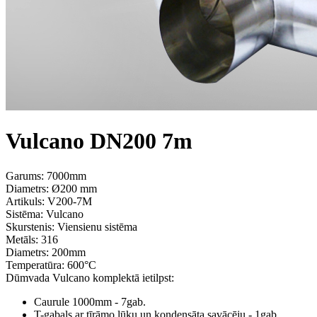
Vulcano DN200 7m
Garums: 7000mm
Diametrs: Ø200 mm
Artikuls:
V200-7M
Sistēma:
Vulcano
Skurstenis:
Viensienu sistēma
Metāls:
316
Diametrs:
200mm
Temperatūra:
600°С
Dūmvada Vulcano komplektā ietilpst:
Caurule 1000mm - 7gab.
T-gabals ar tīrāmo lūku un kondensāta savācēju - 1gab.