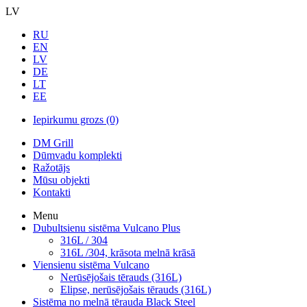
LV
RU
EN
LV
DE
LT
EE
Iepirkumu grozs
(0)
DM Grill
Dūmvadu komplekti
Ražotājs
Mūsu objekti
Kontakti
Menu
Dubultsienu sistēma Vulcano Plus
316L / 304
316L /304, krāsota melnā krāsā
Viensienu sistēma Vulcano
Nerūsējošais tērauds (316L)
Elipse, nerūsējošais tērauds (316L)
Sistēma no melnā tērauda Black Steel