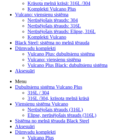
Krāsota melnā krāsā: 316L /304
Komplekti Vulcano Plus
Vulcano: viensienu sistēma
Nerūsējošais tērauds: 304
Nerūsējošais tērauds: 316L
Nerūsējošais tērauds: Elipse, 316L
Komplekti Vulcano
Black Steel: sistēma no melnā tērauda
Dūmvadu komplekti
Vulcano Plus: dubultsienu sistēma
Vulcano: viensienu sistēma
Vulcano Plus Black: dubultsienu sistēma
Aksesuāri
Menu
Dubultsienu sistēma Vulcano Plus
316L / 304
316L /304, krāsota melnā krāsā
Viensienu sistēma Vulcano
Nerūsējošais tērauds (316L)
Elipse, nerūsējošais tērauds (316L)
Sistēma no melnā tērauda Black Steel
Aksesuāri
Dūmvadu komplekti
Vulcano Plus