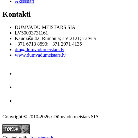
Aksesuāri
Kontakti
DŪMVADU MEISTARS SIA
LV50003731161
Kaudzīšu 42
;
Rumbula
;
LV-2121
;
Latvija
+371 6713 8590
;
+371 2971 4135
dm@dumvadumeistars.lv
www.dumvadumeistars.lv
Copyright © 2010-2026 / Dūmvadu meistars SIA
Created with
sb-systems.lv