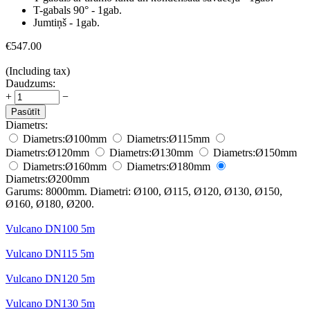
T-gabals 90° - 1gab.
Jumtiņš - 1gab.
€
547.00
(Including tax)
Daudzums:
+
−
Pasūtīt
Diametrs:
Diametrs:
Ø100
mm
Diametrs:
Ø115
mm
Diametrs:
Ø120
mm
Diametrs:
Ø130
mm
Diametrs:
Ø150
mm
Diametrs:
Ø160
mm
Diametrs:
Ø180
mm
Diametrs:
Ø200
mm
Garums: 8000mm. Diametri: Ø100, Ø115, Ø120, Ø130, Ø150,
Ø160, Ø180, Ø200.
Vulcano DN100 5m
Vulcano DN115 5m
Vulcano DN120 5m
Vulcano DN130 5m