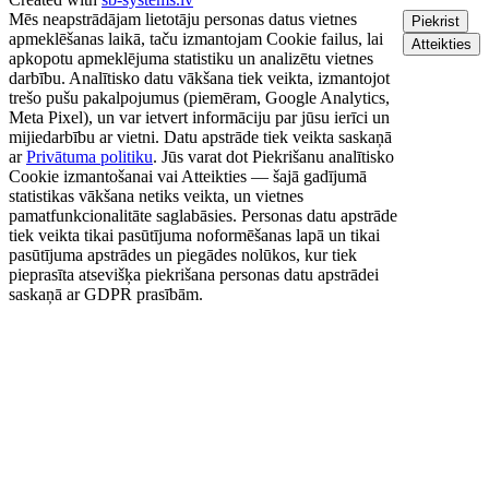
Mēs neapstrādājam lietotāju personas datus vietnes
Piekrist
apmeklēšanas laikā, taču izmantojam Cookie failus, lai
Atteikties
apkopotu apmeklējuma statistiku un analizētu vietnes
darbību. Analītisko datu vākšana tiek veikta, izmantojot
trešo pušu pakalpojumus (piemēram, Google Analytics,
Meta Pixel), un var ietvert informāciju par jūsu ierīci un
mijiedarbību ar vietni. Datu apstrāde tiek veikta saskaņā
ar
Privātuma politiku
. Jūs varat dot Piekrišanu analītisko
Cookie izmantošanai vai Atteikties — šajā gadījumā
statistikas vākšana netiks veikta, un vietnes
pamatfunkcionalitāte saglabāsies. Personas datu apstrāde
tiek veikta tikai pasūtījuma noformēšanas lapā un tikai
pasūtījuma apstrādes un piegādes nolūkos, kur tiek
pieprasīta atsevišķa piekrišana personas datu apstrādei
saskaņā ar GDPR prasībām.