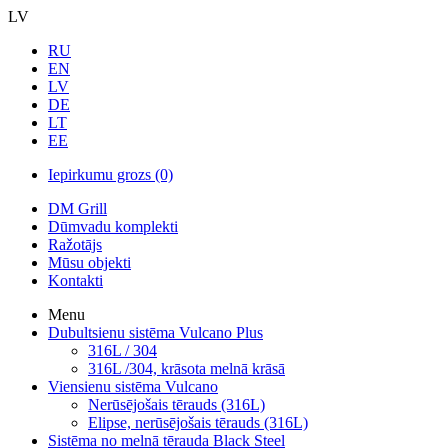
LV
RU
EN
LV
DE
LT
EE
Iepirkumu grozs
(0)
DM Grill
Dūmvadu komplekti
Ražotājs
Mūsu objekti
Kontakti
Menu
Dubultsienu sistēma Vulcano Plus
316L / 304
316L /304, krāsota melnā krāsā
Viensienu sistēma Vulcano
Nerūsējošais tērauds (316L)
Elipse, nerūsējošais tērauds (316L)
Sistēma no melnā tērauda Black Steel