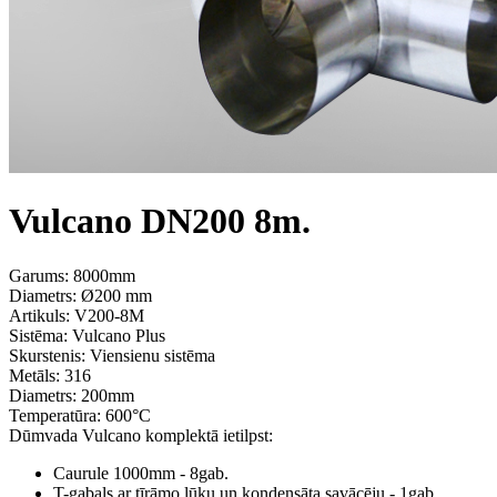
Vulcano DN200 8m.
Garums: 8000mm
Diametrs: Ø200 mm
Artikuls:
V200-8M
Sistēma:
Vulcano Plus
Skurstenis:
Viensienu sistēma
Metāls:
316
Diametrs:
200mm
Temperatūra:
600°С
Dūmvada Vulcano komplektā ietilpst:
Caurule 1000mm - 8gab.
T-gabals ar tīrāmo lūku un kondensāta savācēju - 1gab.