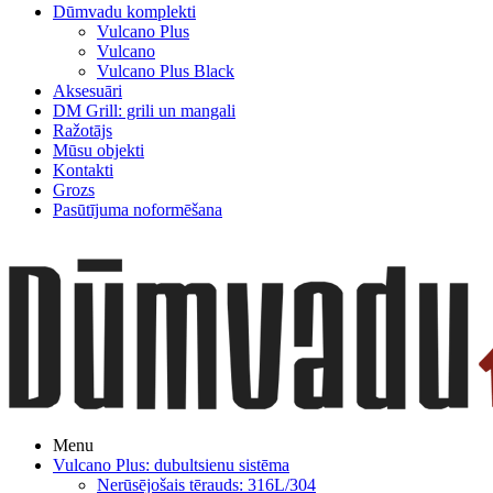
Dūmvadu komplekti
Vulcano Plus
Vulcano
Vulcano Plus Black
Aksesuāri
DM Grill: grili un mangali
Ražotājs
Mūsu objekti
Kontakti
Grozs
Pasūtījuma noformēšana
Menu
Vulcano Plus: dubultsienu sistēma
Nerūsējošais tērauds: 316L/304