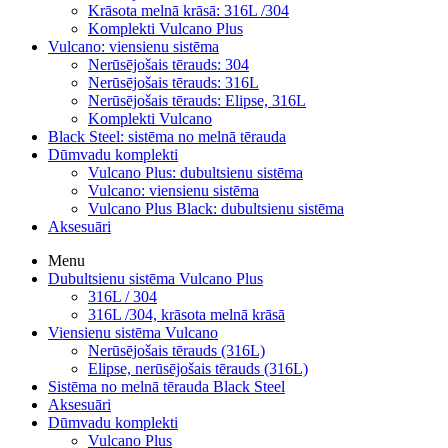
Krāsota melnā krāsā: 316L /304
Komplekti Vulcano Plus
Vulcano: viensienu sistēma
Nerūsējošais tērauds: 304
Nerūsējošais tērauds: 316L
Nerūsējošais tērauds: Elipse, 316L
Komplekti Vulcano
Black Steel: sistēma no melnā tērauda
Dūmvadu komplekti
Vulcano Plus: dubultsienu sistēma
Vulcano: viensienu sistēma
Vulcano Plus Black: dubultsienu sistēma
Aksesuāri
Menu
Dubultsienu sistēma Vulcano Plus
316L / 304
316L /304, krāsota melnā krāsā
Viensienu sistēma Vulcano
Nerūsējošais tērauds (316L)
Elipse, nerūsējošais tērauds (316L)
Sistēma no melnā tērauda Black Steel
Aksesuāri
Dūmvadu komplekti
Vulcano Plus