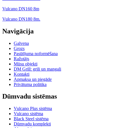
Vulcano DN160 8m
Vulcano DN180 8m.
Navigācija
Galvena
Grozs
Pasūtījuma noformēšana
Ražotājs
Mūsu objekti
DM Grill: grili un mangali
Kontakti
Apmaksa un piegāde
Privātuma politika
Dūmvadu sistēmas
Vulcano Plus sistēma
Vulcano sistēma
Black Steel sistēma
Dūmvadu komplekti