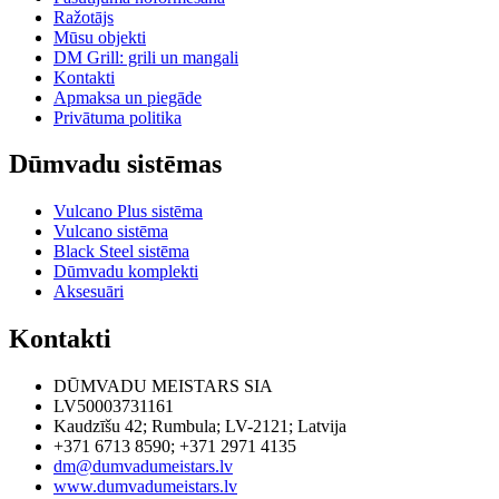
Ražotājs
Mūsu objekti
DM Grill: grili un mangali
Kontakti
Apmaksa un piegāde
Privātuma politika
Dūmvadu sistēmas
Vulcano Plus sistēma
Vulcano sistēma
Black Steel sistēma
Dūmvadu komplekti
Aksesuāri
Kontakti
DŪMVADU MEISTARS SIA
LV50003731161
Kaudzīšu 42
;
Rumbula
;
LV-2121
;
Latvija
+371 6713 8590
;
+371 2971 4135
dm@dumvadumeistars.lv
www.dumvadumeistars.lv