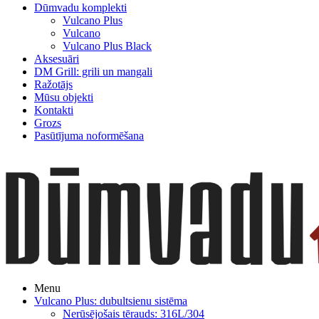
Dūmvadu komplekti
Vulcano Plus
Vulcano
Vulcano Plus Black
Aksesuāri
DM Grill: grili un mangali
Ražotājs
Mūsu objekti
Kontakti
Grozs
Pasūtījuma noformēšana
Menu
Vulcano Plus: dubultsienu sistēma
Nerūsējošais tērauds: 316L/304