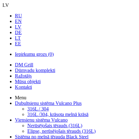
LV
RU
EN
LV
DE
LT
EE
Iepirkumu grozs
(0)
DM Grill
Dūmvadu komplekti
Ražotājs
Mūsu objekti
Kontakti
Menu
Dubultsienu sistēma Vulcano Plus
316L / 304
316L /304, krāsota melnā krāsā
Viensienu sistēma Vulcano
Nerūsējošais tērauds (316L)
Elipse, nerūsējošais tērauds (316L)
Sistēma no melnā tērauda Black Steel