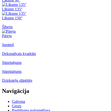
Līkums 90°
Līkums 135°
Līkums 150°
Šīberis
Pāreja
Jumtiņš
Dekoratīvais kvadrāts
Stiprinājums
Stiprinājums
Dzirksteļu slāpētājs
Navigācija
Galvena
Grozs
Pasūtījuma noformēšana