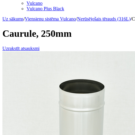
Vulcano
Vulcano Plus Black
Uz sākums
/
Viensienu sistēma Vulcano
/
Nerūsējošais tērauds (316L)
/
C
Caurule, 250mm
Uzrakstīt atsauksmi