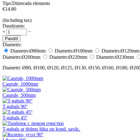
Tips:
Dūmvada elements
€
14.80
(Including tax)
Daudzums:
+
−
Pasūtīt
Diametrs:
Diametrs:
Ø80
mm
Diametrs:
Ø100
mm
Diametrs:
Ø120
mm
Diametrs:
Ø200
mm
Diametrs:
Ø220
mm
Diametrs:
Ø230
mm
Diametri: Ø80, Ø100, Ø120, Ø125, Ø130, Ø150, Ø160, Ø180, Ø20
Caurule, 1000mm
Caurule, 500mm
T-gabals 90°
T-gabals 45°
T-gabals ar tīrāmo lūku un kond. savāc.