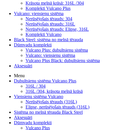
Krāsota melnā krāsā: 316L /304
Komplekti Vulcano Plus
Vulcano: viensienu sistēma
Nerūsējošais tērauds: 304
Nerūsējošais tērauds: 316L
Nerūsējošais tērauds: Elipse, 316L
Komplekti Vulcano
Black Steel: sistēma no melnā tērauda
Dūmvadu komplekti
Vulcano Plus: dubultsienu sistēma
Vulcano: viensienu sistēma
Vulcano Plus Black: dubultsienu sistēma
Aksesuāri
Menu
Dubultsienu sistēma Vulcano Plus
316L / 304
316L /304, krāsota melnā krāsā
Viensienu sistēma Vulcano
Nerūsējošais tērauds (316L)
Elipse, nerūsējošais tērauds (316L)
Sistēma no melnā tērauda Black Steel
Aksesuāri
Dūmvadu komplekti
Vulcano Plus