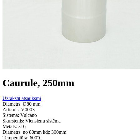
Caurule, 250mm
Uzrakstīt atsauksmi
Diametrs: Ø80 mm
Artikuls:
V0003
Sistēma:
Vulcano
Skurstenis:
Viensienu sistēma
Metāls:
316
Diametrs:
no 80mm līdz 300mm
Temperatūra:
600°С