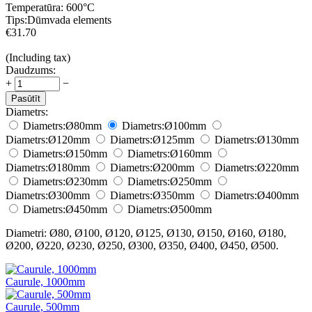
Temperatūra:
600°С
Tips:
Dūmvada elements
€
31.70
(Including tax)
Daudzums:
+
−
Pasūtīt
Diametrs:
Diametrs:
Ø80
mm
Diametrs:
Ø100
mm
Diametrs:
Ø120
mm
Diametrs:
Ø125
mm
Diametrs:
Ø130
mm
Diametrs:
Ø150
mm
Diametrs:
Ø160
mm
Diametrs:
Ø180
mm
Diametrs:
Ø200
mm
Diametrs:
Ø220
mm
Diametrs:
Ø230
mm
Diametrs:
Ø250
mm
Diametrs:
Ø300
mm
Diametrs:
Ø350
mm
Diametrs:
Ø400
mm
Diametrs:
Ø450
mm
Diametrs:
Ø500
mm
Diametri: Ø80, Ø100, Ø120, Ø125, Ø130, Ø150, Ø160, Ø180,
Ø200, Ø220, Ø230, Ø250, Ø300, Ø350, Ø400, Ø450, Ø500.
Caurule, 1000mm
Caurule, 500mm