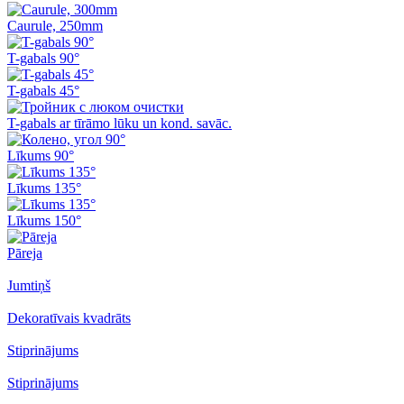
Caurule, 250mm
T-gabals 90°
T-gabals 45°
T-gabals ar tīrāmo lūku un kond. savāc.
Līkums 90°
Līkums 135°
Līkums 150°
Pāreja
Jumtiņš
Dekoratīvais kvadrāts
Stiprinājums
Stiprinājums