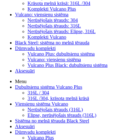
Krāsota melnā krāsā: 316L /304
Komplekti Vulcano Plus
Vulcano: viensienu sistēma
Nerūsējošais tērauds: 304
Nerūsējošais tērauds: 316L
Nerūsējošais tērauds: Elipse, 316L
Komplekti Vulcano
Black Steel: sistēma no melnā tērauda
Dūmvadu komplekti
Vulcano Plus: dubultsienu sistēma
Vulcano: viensienu sistēma
Vulcano Plus Black: dubultsienu sistēma
Aksesuāri
Menu
Dubultsienu sistēma Vulcano Plus
316L / 304
316L /304, krāsota melnā krāsā
Viensienu sistēma Vulcano
Nerūsējošais tērauds (316L)
Elipse, nerūsējošais tērauds (316L)
Sistēma no melnā tērauda Black Steel
Aksesuāri
Dūmvadu komplekti
Vulcano Plus