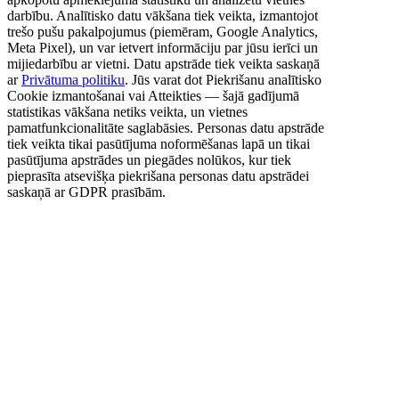
darbību. Analītisko datu vākšana tiek veikta, izmantojot
trešo pušu pakalpojumus (piemēram, Google Analytics,
Meta Pixel), un var ietvert informāciju par jūsu ierīci un
mijiedarbību ar vietni. Datu apstrāde tiek veikta saskaņā
ar
Privātuma politiku
. Jūs varat dot Piekrišanu analītisko
Cookie izmantošanai vai Atteikties — šajā gadījumā
statistikas vākšana netiks veikta, un vietnes
pamatfunkcionalitāte saglabāsies. Personas datu apstrāde
tiek veikta tikai pasūtījuma noformēšanas lapā un tikai
pasūtījuma apstrādes un piegādes nolūkos, kur tiek
pieprasīta atsevišķa piekrišana personas datu apstrādei
saskaņā ar GDPR prasībām.