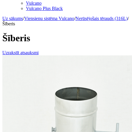
Vulcano
Vulcano Plus Black
Uz sākums
/
Viensienu sistēma Vulcano
/
Nerūsējošais tērauds (316L)
/
Šīberis
Šīberis
Uzrakstīt atsauksmi