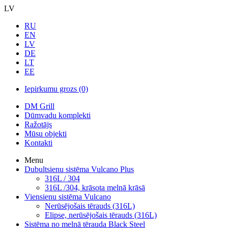
LV
RU
EN
LV
DE
LT
EE
Iepirkumu grozs
(0)
DM Grill
Dūmvadu komplekti
Ražotājs
Mūsu objekti
Kontakti
Menu
Dubultsienu sistēma Vulcano Plus
316L / 304
316L /304, krāsota melnā krāsā
Viensienu sistēma Vulcano
Nerūsējošais tērauds (316L)
Elipse, nerūsējošais tērauds (316L)
Sistēma no melnā tērauda Black Steel