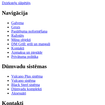
Dzirksteļu slāpētājs
Navigācija
Galvena
Grozs
Pasūtījuma noformēšana
Ražotājs
Mūsu objekti
DM Grill: grili un mangali
Kontakti
Apmaksa un piegāde
Privātuma politika
Dūmvadu sistēmas
Vulcano Plus sistēma
Vulcano sistēma
Black Steel sistēma
Dūmvadu komplekti
Aksesuāri
Kontakti