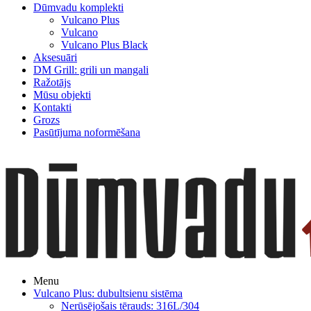
Dūmvadu komplekti
Vulcano Plus
Vulcano
Vulcano Plus Black
Aksesuāri
DM Grill: grili un mangali
Ražotājs
Mūsu objekti
Kontakti
Grozs
Pasūtījuma noformēšana
Menu
Vulcano Plus: dubultsienu sistēma
Nerūsējošais tērauds: 316L/304