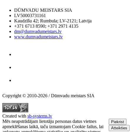
DŪMVADU MEISTARS SIA
LV50003731161
Kaudzīšu 42
;
Rumbula
;
LV-2121
;
Latvija
+371 6713 8590
;
+371 2971 4135
dm@dumvadumeistars.lv
www.dumvadumeistars.lv
Copyright © 2010-2026 / Dūmvadu meistars SIA
Created with
sb-systems.lv
Mēs neapstrādājam lietotāju personas datus vietnes
Piekrist
apmeklēšanas laikā, taču izmantojam Cookie failus, lai
Atteikties
apkopotu apmeklējuma statistiku un analizētu vietnes