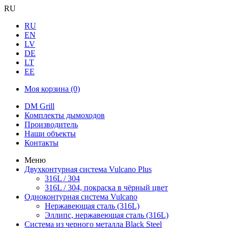
RU
RU
EN
LV
DE
LT
EE
Моя корзина
(0)
DM Grill
Комплекты дымоходов
Производитель
Наши объекты
Контакты
Меню
Двухконтурная система Vulcano Plus
316L / 304
316L / 304, покраска в чёрный цвет
Одноконтурная система Vulcano
Нержавеющая сталь (316L)
Эллипс, нержавеющая сталь (316L)
Система из черного металла Black Steel