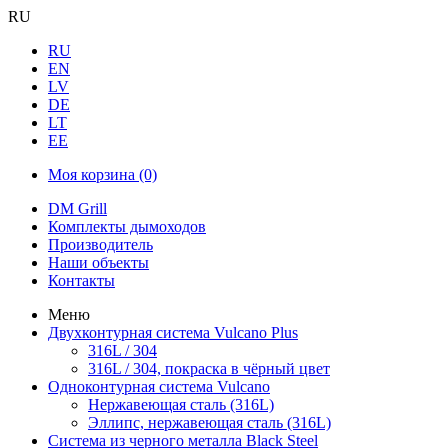
RU
RU
EN
LV
DE
LT
EE
Моя корзина
(0)
DM Grill
Комплекты дымоходов
Производитель
Наши объекты
Контакты
Меню
Двухконтурная система Vulcano Plus
316L / 304
316L / 304, покраска в чёрный цвет
Одноконтурная система Vulcano
Нержавеющая сталь (316L)
Эллипс, нержавеющая сталь (316L)
Система из черного металла Black Steel