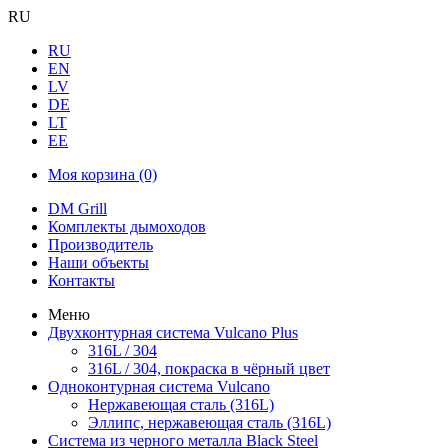
RU
RU
EN
LV
DE
LT
EE
Моя корзина
(0)
DM Grill
Комплекты дымоходов
Производитель
Наши объекты
Контакты
Меню
Двухконтурная система Vulcano Plus
316L / 304
316L / 304, покраска в чёрный цвет
Одноконтурная система Vulcano
Нержавеющая сталь (316L)
Эллипс, нержавеющая сталь (316L)
Система из черного металла Black Steel