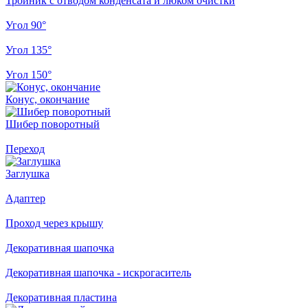
Тройник с отводом конденсата и люком очистки
Угол 90°
Угол 135°
Угол 150°
Конус, окончание
Шибер поворотный
Переход
Заглушка
Адаптер
Проход через крышу
Декоративная шапочка
Декоративная шапочка - искрогаситель
Декоративная пластина