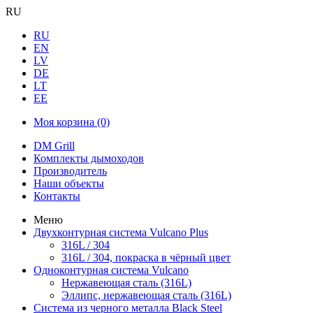
RU
RU
EN
LV
DE
LT
EE
Моя корзина
(0)
DM Grill
Комплекты дымоходов
Производитель
Наши объекты
Контакты
Меню
Двухконтурная система Vulcano Plus
316L / 304
316L / 304, покраска в чёрный цвет
Одноконтурная система Vulcano
Нержавеющая сталь (316L)
Эллипс, нержавеющая сталь (316L)
Система из черного металла Black Steel