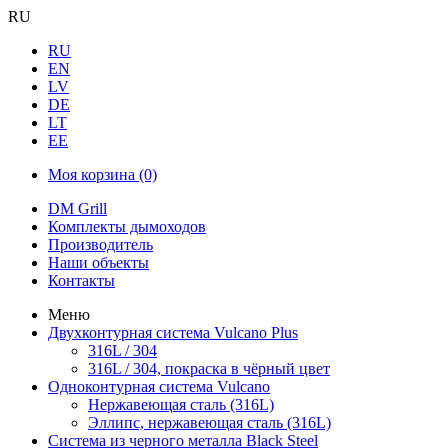
RU
RU
EN
LV
DE
LT
EE
Моя корзина
(0)
DM Grill
Комплекты дымоходов
Производитель
Наши объекты
Контакты
Меню
Двухконтурная система Vulcano Plus
316L / 304
316L / 304, покраска в чёрный цвет
Одноконтурная система Vulcano
Нержавеющая сталь (316L)
Эллипс, нержавеющая сталь (316L)
Система из черного металла Black Steel