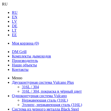
RU
RU
EN
LV
DE
LT
EE
Моя корзина
(0)
DM Grill
Комплекты дымоходов
Производитель
Наши объекты
Контакты
Меню
Двухконтурная система Vulcano Plus
316L / 304
316L / 304, покраска в чёрный цвет
Одноконтурная система Vulcano
Нержавеющая сталь (316L)
Эллипс, нержавеющая сталь (316L)
Система из черного металла Black Steel