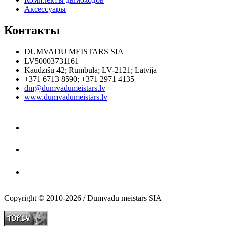
Аксессуары
Контакты
DŪMVADU MEISTARS SIA
LV50003731161
Kaudzīšu 42
;
Rumbula
;
LV-2121
;
Latvija
+371 6713 8590
;
+371 2971 4135
dm@dumvadumeistars.lv
www.dumvadumeistars.lv
Copyright © 2010-2026 / Dūmvadu meistars SIA