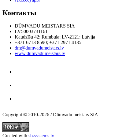
Контакты
DŪMVADU MEISTARS SIA
LV50003731161
Kaudzīšu 42
;
Rumbula
;
LV-2121
;
Latvija
+371 6713 8590
;
+371 2971 4135
dm@dumvadumeistars.lv
www.dumvadumeistars.lv
Copyright © 2010-2026 / Dūmvadu meistars SIA
Created with
sb-systems.lv