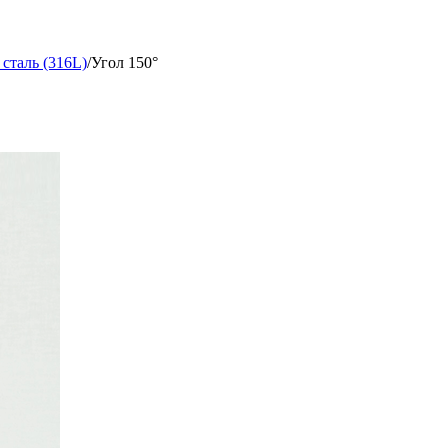
сталь (316L)
/
Угол 150°