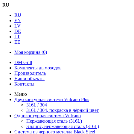
RU
RU
EN
LV
DE
LT
EE
Моя корзина
(0)
DM Grill
Комплекты дымоходов
Производитель
Наши объекты
Контакты
Меню
Двухконтурная система Vulcano Plus
316L / 304
316L / 304, покраска в чёрный цвет
Одноконтурная система Vulcano
Нержавеющая сталь (316L)
Эллипс, нержавеющая сталь (316L)
Система из черного металла Black Steel